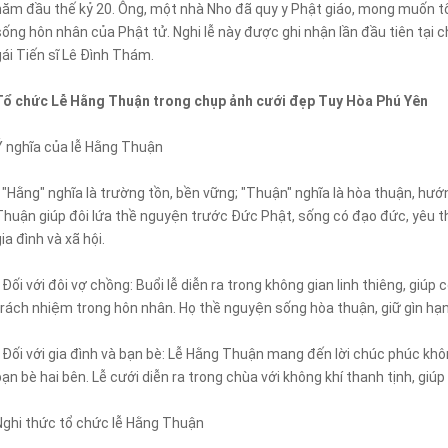
năm đầu thế kỷ 20. Ông, một nhà Nho đã quy y Phật giáo, mong muốn tổ
sống hôn nhân của Phật tử. Nghi lễ này được ghi nhận lần đầu tiên tại
gái Tiến sĩ Lê Đình Thám.
Tổ chức Lễ Hằng Thuận trong chụp ảnh cưới đẹp Tuy Hòa Phú Yên
Ý nghĩa của lễ Hằng Thuận
- "Hằng" nghĩa là trường tồn, bền vững; "Thuận" nghĩa là hòa thuận, h
Thuận giúp đôi lứa thề nguyện trước Đức Phật, sống có đạo đức, yêu t
ia đình và xã hội.
- Đối với đôi vợ chồng: Buổi lễ diễn ra trong không gian linh thiêng, gi
trách nhiệm trong hôn nhân. Họ thề nguyện sống hòa thuận, giữ gìn hạn
- Đối với gia đình và bạn bè: Lễ Hằng Thuận mang đến lời chúc phúc khô
bạn bè hai bên. Lễ cưới diễn ra trong chùa với không khí thanh tịnh, gi
Nghi thức tổ chức lễ Hằng Thuận