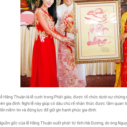
Lễ Hằng Thuận là lễ cưới trong Phật giáo, được tổ chức dưới sự chứng 
bên gia đình. Nghi lễ này giúp cô dâu chú rể nhận thức được tầm quan 
đến niềm tin và động lực để giữ gìn hạnh phúc gia đình.
Nguồn gốc của lễ Hằng Thuận xuất phát từ tỉnh Hải Dương, do ông Ng