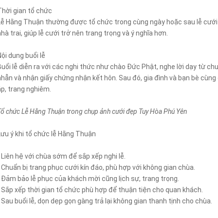
Thời gian tổ chức
Lễ Hằng Thuận thường được tổ chức trong cùng ngày hoặc sau lễ cưới c
nhà trai, giúp lễ cưới trở nên trang trọng và ý nghĩa hơn.
Nội dung buổi lễ
Buổi lễ diễn ra với các nghi thức như chào Đức Phật, nghe lời dạy từ c
nhẫn và nhận giấy chứng nhận kết hôn. Sau đó, gia đình và bạn bè cùng 
áp, trang nghiêm.
Tổ chức Lễ Hằng Thuận trong chụp ảnh cưới đẹp Tuy Hòa Phú Yên
Lưu ý khi tổ chức lễ Hằng Thuận
- Liên hệ với chùa sớm để sắp xếp nghi lễ.
- Chuẩn bị trang phục cưới kín đáo, phù hợp với không gian chùa.
- Đảm bảo lễ phục của khách mời cũng lịch sự, trang trọng.
- Sắp xếp thời gian tổ chức phù hợp để thuận tiện cho quan khách.
- Sau buổi lễ, dọn dẹp gọn gàng trả lại không gian thanh tịnh cho chùa.