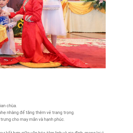
gian chùa.
n nhẹ nhàng để tăng thêm vẻ trang trọng.
g trưng cho may mắn và hạnh phúc.
ự kết hợp giữa văn hóa tâm linh và gia đình, mang lại ý