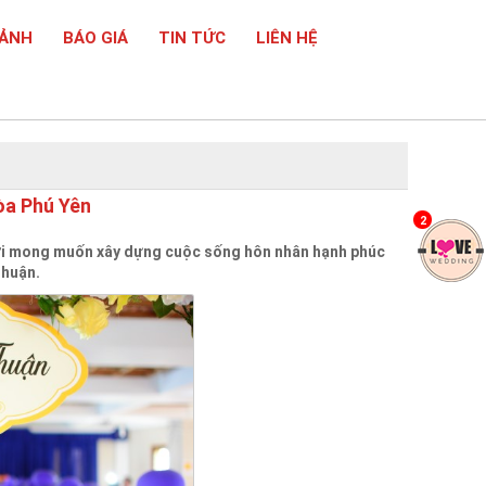
 ẢNH
BÁO GIÁ
TIN TỨC
LIÊN HỆ
òa Phú Yên
2
ới mong muốn xây dựng cuộc sống hôn nhân hạnh phúc
Thuận.