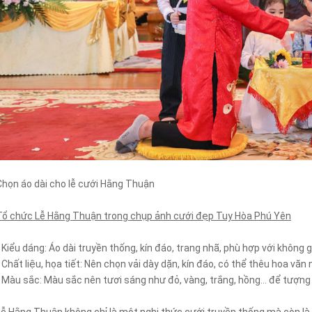
Chọn áo dài cho lễ cưới Hằng Thuận
Tổ chức Lễ Hằng Thuận trong chụp ảnh cưới đẹp Tuy Hòa Phú Yên
- Kiểu dáng: Áo dài truyền thống, kín đáo, trang nhã, phù hợp với không 
- Chất liệu, họa tiết: Nên chọn vải dày dặn, kín đáo, có thể thêu hoa vă
- Màu sắc: Màu sắc nên tươi sáng như đỏ, vàng, trắng, hồng… để tượn
Lễ Hằng Thuận không chỉ là một nghi thức cưới truyền thống mà còn là s