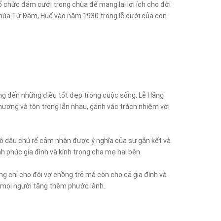
 chức đám cưới trong chùa để mang lại lợi ích cho đời
 chùa Từ Đàm, Huế vào năm 1930 trong lễ cưới của con
ướng đến những điều tốt đẹp trong cuộc sống. Lễ Hằng
hương và tôn trọng lẫn nhau, gánh vác trách nhiệm với
úp cô dâu chú rể cảm nhận được ý nghĩa của sự gắn kết và
h phúc gia đình và kính trọng cha mẹ hai bên.
ng chỉ cho đôi vợ chồng trẻ mà còn cho cả gia đình và
úp mọi người tăng thêm phước lành.