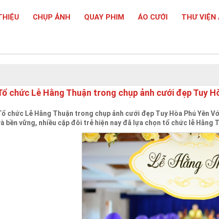
THIỆU
CHỤP ẢNH
QUAY PHIM
ÁO CƯỚI
THƯ VIỆN
Tổ chức Lễ Hằng Thuận trong chụp ảnh cưới đẹp Tuy H
Tổ chức Lễ Hằng Thuận trong chụp ảnh cưới đẹp Tuy Hòa Phú Yên V
và bền vững, nhiều cặp đôi trẻ hiện nay đã lựa chọn tổ chức lễ Hằng 