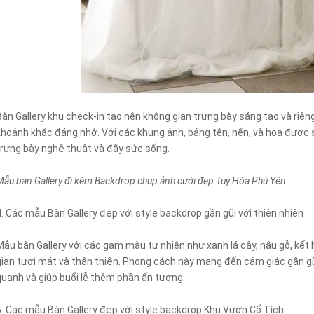
Bàn Gallery khu check-in tạo nên không gian trưng bày sáng tạo và riên
khoảnh khắc đáng nhớ. Với các khung ảnh, bảng tên, nến, và hoa được 
trưng bày nghệ thuật và đầy sức sống.
Mẫu bàn Gallery đi kèm Backdrop chụp ảnh cưới đẹp Tuy Hòa Phú Yên
4. Các mẫu Bàn Gallery đẹp với style backdrop gần gũi với thiên nhiên
Mẫu bàn Gallery với các gam màu tự nhiên như xanh lá cây, nâu gỗ, kết 
gian tươi mát và thân thiện. Phong cách này mang đến cảm giác gần gũi
quanh và giúp buổi lễ thêm phần ấn tượng.
5. Các mẫu Bàn Gallery đẹp với style backdrop Khu Vườn Cổ Tích