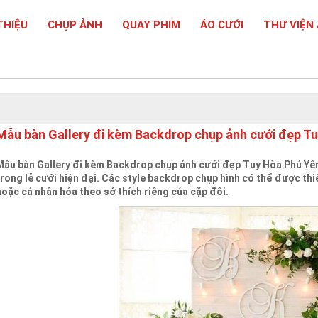
THIỆU
CHỤP ẢNH
QUAY PHIM
ÁO CƯỚI
THƯ VIỆN
Mẫu bàn Gallery đi kèm Backdrop chụp ảnh cưới đẹp T
Mẫu bàn Gallery đi kèm Backdrop chụp ảnh cưới đẹp Tuy Hòa Phú Yên
trong lễ cưới hiện đại. Các style backdrop chụp hình có thể được thi
hoặc cá nhân hóa theo sở thích riêng của cặp đôi.