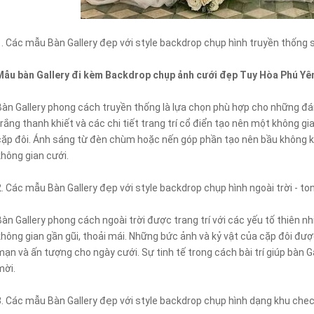
1. Các mẫu Bàn Gallery đẹp với style backdrop chụp hình truyền thống 
Mẫu bàn Gallery đi kèm Backdrop chụp ảnh cưới đẹp Tuy Hòa Phú Yê
Bàn Gallery phong cách truyền thống là lựa chọn phù hợp cho những đ
trắng thanh khiết và các chi tiết trang trí cổ điển tạo nên một không 
cặp đôi. Ánh sáng từ đèn chùm hoặc nến góp phần tạo nên bầu không kh
không gian cưới.
2. Các mẫu Bàn Gallery đẹp với style backdrop chụp hình ngoài trời - t
Bàn Gallery phong cách ngoài trời được trang trí với các yếu tố thiên nhi
không gian gần gũi, thoải mái. Những bức ảnh và kỷ vật của cặp đôi đư
mạn và ấn tượng cho ngày cưới. Sự tinh tế trong cách bài trí giúp bàn 
mời.
3. Các mẫu Bàn Gallery đẹp với style backdrop chụp hình dạng khu chec