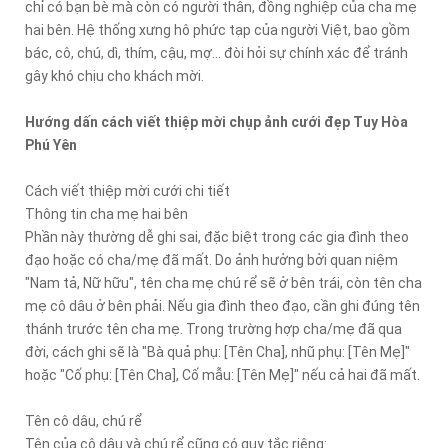
chỉ có bạn bè mà còn có người thân, đồng nghiệp của cha mẹ
hai bên. Hệ thống xưng hô phức tạp của người Việt, bao gồm
bác, cô, chú, dì, thím, cậu, mợ... đòi hỏi sự chính xác để tránh
gây khó chịu cho khách mời.
Hướng dấn cách viết thiệp mời chụp ảnh cưới đẹp Tuy Hòa
Phú Yên
Cách viết thiệp mời cưới chi tiết
Thông tin cha mẹ hai bên
Phần này thường dễ ghi sai, đặc biệt trong các gia đình theo
đạo hoặc có cha/mẹ đã mất. Do ảnh hưởng bởi quan niệm
"Nam tả, Nữ hữu", tên cha mẹ chú rể sẽ ở bên trái, còn tên cha
mẹ cô dâu ở bên phải. Nếu gia đình theo đạo, cần ghi đúng tên
thánh trước tên cha mẹ. Trong trường hợp cha/mẹ đã qua
đời, cách ghi sẽ là "Bà quả phụ: [Tên Cha], nhũ phụ: [Tên Mẹ]"
hoặc "Cố phụ: [Tên Cha], Cố mẫu: [Tên Mẹ]" nếu cả hai đã mất.
Tên cô dâu, chú rể
Tên của cô dâu và chú rể cũng có quy tắc riêng: