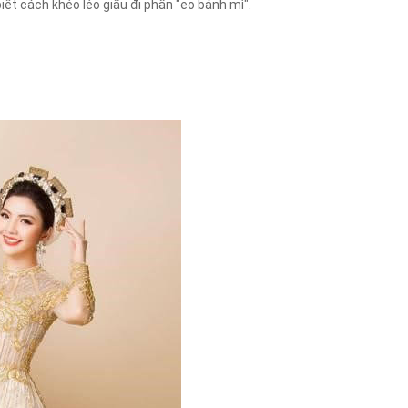
ết cách khéo léo giấu đi phần "eo bánh mì".