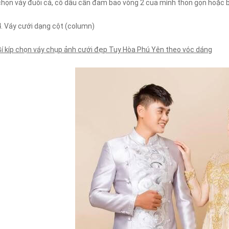
chọn váy đuôi cá, cô dâu cần đảm bảo vòng 2 của mình thon gọn hoặc bi
4. Váy cưới dạng cột (column)
Bí kíp chọn váy chụp ảnh cưới đẹp Tuy Hòa Phú Yên theo vóc dáng