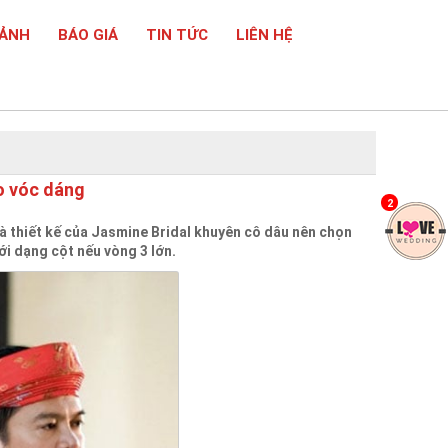
 ẢNH
BÁO GIÁ
TIN TỨC
LIÊN HỆ
o vóc dáng
2
à thiết kế của Jasmine Bridal khuyên cô dâu nên chọn
ới dạng cột nếu vòng 3 lớn.