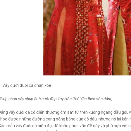
3. Váy cưới đuôi cá chân xòe
Bí kíp chọn váy chụp ảnh cưới đẹp Tuy Hòa Phú Yên theo vóc dáng
Dáng váy đuôi cá cổ điển thường ôm sát từ trên xuống ngang đầu gối, v
khoe được những đường cong nóng bỏng của cô dâu, nhưng nó lại kén ng
Các mẫu váy đuôi cá hiện đại đã khắc phục vấn đề này và phù hợp với 