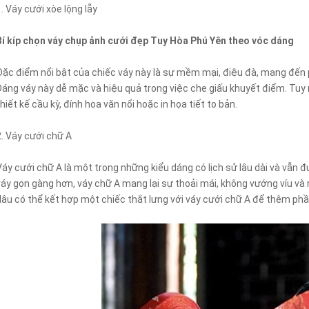
1. Váy cưới xòe lộng lẫy
Bí kíp chọn váy chụp ảnh cưới đẹp Tuy Hòa Phú Yên theo vóc dáng
Đặc điểm nổi bật của chiếc váy này là sự mềm mại, điệu đà, mang đến
Dáng váy này dễ mặc và hiệu quả trong việc che giấu khuyết điểm. Tuy
thiết kế cầu kỳ, đính hoa văn nổi hoặc in họa tiết to bản.
2. Váy cưới chữ A
Váy cưới chữ A là một trong những kiểu dáng có lịch sử lâu dài và vẫn
váy gọn gàng hơn, váy chữ A mang lại sự thoải mái, không vướng víu và 
dâu có thể kết hợp một chiếc thắt lưng với váy cưới chữ A để thêm phầ