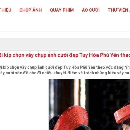
THIỆU
CHỤP ẢNH
QUAY PHIM
ÁO CƯỚI
THƯ VIỆN
Bí kíp chọn váy chụp ảnh cưới đẹp Tuy Hòa Phú Yên the
Bí kíp chọn váy chụp ảnh cưới đẹp Tuy Hòa Phú Yên theo vóc dáng Nh
váy cưới xòe để che đi nhiều khuyết điểm và tránh những kiểu váy cư