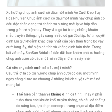
Xu hướng chụp ảnh cưới cô dâu một mình Áo Cưới Đẹp Tuy
Hoà Phú Yên Chụp ảnh cưới cô dâu một mình hay chụp ảnh cô
dâu độc thân đang trở thành xu hướng mới lạ và hấp dẫn
trong giới trẻ hiện nay. Thay vì bị gò bó trong những khuôn
mẫu truyền thống, ngày càng nhiều cô gái độc lập, tự tin quyết
định lưu giữ khoảnh khắc đẹp nhất của bản thân trong bộ váy
cưới lộng lẫy, thể hiện cá tính và khẳng định bản thân. Trong
bài viết này, SanSan Bridal sẽ dẫn dắt bạn khám phá xu hướng
chụp ảnh cưới cô dâu một mình đầy mới mẻ này nhé!
Có nên chụp ảnh cưới cô dâu một mình?
Câu trả lời là có, xu hướng chụp ảnh cưới cô dâu một mình
ngày càng được ưa chuộng vì những lợi ích tuyệt vời mà nó
mang lại:
Thể hiện bản thân và khẳng định cá tính
: Thay vì phải
tuân theo các khuôn khổ truyền thống, cô dâu có thể tự
do sáng tạo, lựa chọn concept, trang phục và địa điểm
chụp ảnh phù hợp với phong cách và sở thích cá nhân.