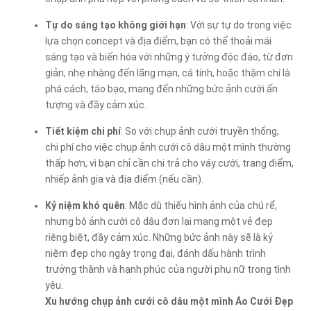
Tự do sáng tạo không giới hạn
: Với sự tự do trong việc
lựa chọn concept và địa điểm, bạn có thể thoải mái
sáng tạo và biến hóa với những ý tưởng độc đáo, từ đơn
giản, nhẹ nhàng đến lãng mạn, cá tính, hoặc thậm chí là
phá cách, táo bạo, mang đến những bức ảnh cưới ấn
tượng và đầy cảm xúc.
Tiết kiệm chi phí
: So với chụp ảnh cưới truyền thống,
chi phí cho việc chụp ảnh cưới cô dâu một mình thường
thấp hơn, vì bạn chỉ cần chi trả cho váy cưới, trang điểm,
nhiếp ảnh gia và địa điểm (nếu cần).
Kỷ niệm khó quên
: Mặc dù thiếu hình ảnh của chú rể,
nhưng bộ ảnh cưới cô dâu đơn lại mang một vẻ đẹp
riêng biệt, đầy cảm xúc. Những bức ảnh này sẽ là kỷ
niệm đẹp cho ngày trọng đại, đánh dấu hành trình
trưởng thành và hạnh phúc của người phụ nữ trong tình
yêu.
Xu hướng chụp ảnh cưới cô dâu một mình Áo Cưới Đẹp