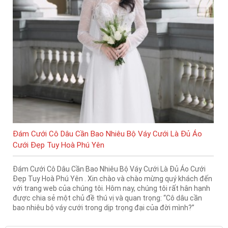
Đám Cưới Cô Dâu Cần Bao Nhiêu Bộ Váy Cưới Là Đủ Áo
Cưới Đẹp Tuy Hoà Phú Yên
Đám Cưới Cô Dâu Cần Bao Nhiêu Bộ Váy Cưới Là Đủ Áo Cưới
Đẹp Tuy Hoà Phú Yên . Xin chào và chào mừng quý khách đến
với trang web của chúng tôi. Hôm nay, chúng tôi rất hân hạnh
được chia sẻ một chủ đề thú vị và quan trọng: “Cô dâu cần
bao nhiêu bộ váy cưới trong dịp trọng đại của đời mình?”