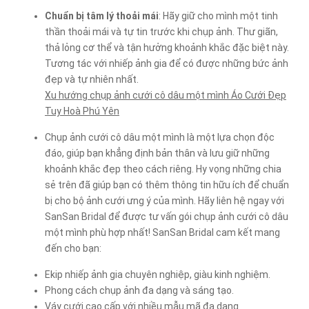
Chuẩn bị tâm lý thoải mái
: Hãy giữ cho mình một tinh
thần thoải mái và tự tin trước khi chụp ảnh. Thư giãn,
thả lỏng cơ thể và tận hưởng khoảnh khắc đặc biệt này.
Tương tác với nhiếp ảnh gia để có được những bức ảnh
đẹp và tự nhiên nhất.
Xu hướng chụp ảnh cưới cô dâu một mình Áo Cưới Đẹp
Tuy Hoà Phú Yên
Chụp ảnh cưới cô dâu một mình là một lựa chọn độc
đáo, giúp bạn khẳng định bản thân và lưu giữ những
khoảnh khắc đẹp theo cách riêng. Hy vọng những chia
sẻ trên đã giúp bạn có thêm thông tin hữu ích để chuẩn
bị cho bộ ảnh cưới ưng ý của mình. Hãy liên hệ ngay với
SanSan Bridal để được tư vấn gói chụp ảnh cưới cô dâu
một mình phù hợp nhất! SanSan Bridal cam kết mang
đến cho bạn:
Ekip nhiếp ảnh gia chuyên nghiệp, giàu kinh nghiệm.
Phong cách chụp ảnh đa dạng và sáng tạo.
Váy cưới cao cấp với nhiều mẫu mã đa dạng.