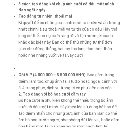
3 cách tạo dáng khi chụp ảnh cưới cô dâu một mình
đẹp ngất ngây
Tạo dáng tự nhiên, thoải mái
Bí quyết để có những bức ảnh cưới tự nhiên và ấn tượng
nhất chính là sự thoải mái và tự tin của cô dâu. Hãy thả
lỏng cơ thể, nở nụ cười rạng rỡ và tận hưởng khoảnh
khắc đặc biệt này. Bạn có thể thử những tư thế đơn
giản như đứng thẳng, hai tay thả lỏng dọc theo thân
hoặc nhẹ nhàng vuốt ve tà váy cưới.
Gói VIP (4.000.000 – 5.500.000 VNĐ)
: Bao gồm trang
điểm, làm tóc, chụp ảnh tại studio hoặc ngoại cảnh với
3-4 trang phục, dịch vụ trang trí và phụ kiện cao cấp.
2. Tạo dáng với bó hoa cưới cầm tay
Bó hoa cưới là phụ kiện không thể thiếu trong bộ ảnh
cưới cô dâu một mình. Hãy khéo léo sử dụng bó hoa để
tạo điểm nhấn cho những bức ảnh của bạn. Bạn có thể
ôm bó hoa trước ngực, nhẹ nhàng đặt lên vai, hoặc cầm
hoa bằng một tay và xoay người một cách tinh tế.