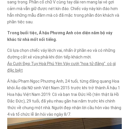
sang trọng. Phần cổ chữ V cùng tay dài ren mang lại vẻ gợi
cảm mà vẫn giữ được nét kín đáo. Chiếc váy này kín đáo hơn
hẳn những mẫu đầm mà cô đã mặc trong phần đón khách và
phần tiệc sau.
Trong buổi tiệc, Á hậu Phương Anh còn diện năm bộ váy
khác từ nhà mốt nổi tiếng.
Cô lựa chọn chiếc váy lệch vai, nhấn ở phần eo và có những
đường cắt xẻ vừa phải khi đón tiếp khách mời.
Áo Cưới Đẹp Tuy Hoà Phú Yên Váy cưới "hoa tử đằng" có gì
đặc biệt
Á hậu Phạm Ngọc Phương Anh, 24 tuổi, từng đăng quang Hoa
khôi Áo dài Nữ sinh Việt Nam 2015 trước khi trở thành Á hậu 1
Hoa hậu Việt Nam 2019. Cô và bạn trai Đức Hồ (tên thật là Hồ
Đắc Đức), 29 tuổi, đã yêu nhau gần hai năm trước khi chính
thức về chung một nhà. Người đẹp nhận lời cầu hôn vào tháng
4 và tổ chức lễ ăn hỏi vào ngày 8/7.