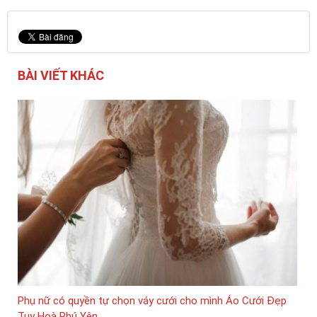
BÀI VIẾT KHÁC
Phụ nữ có quyền tự chọn váy cưới cho mình Áo Cưới Đẹp
Tuy Hoà Phú Yên