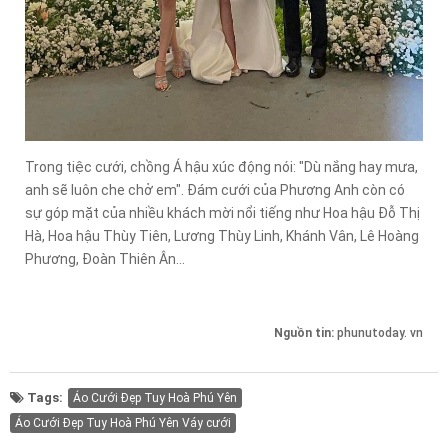
Trong tiệc cưới, chồng Á hậu xúc động nói: "Dù nắng hay mưa,
anh sẽ luôn che chở em". Đám cưới của Phương Anh còn có
sự góp mặt của nhiều khách mời nổi tiếng như Hoa hậu Đỗ Thị
Hà, Hoa hậu Thùy Tiên, Lương Thùy Linh, Khánh Vân, Lê Hoàng
Phương, Đoàn Thiên Ân...
Nguồn tin:
phunutoday. vn
Tags:
Áo Cưới Đẹp Tuy Hoà Phú Yên
Áo Cưới Đẹp Tuy Hoà Phú Yên Váy cưới