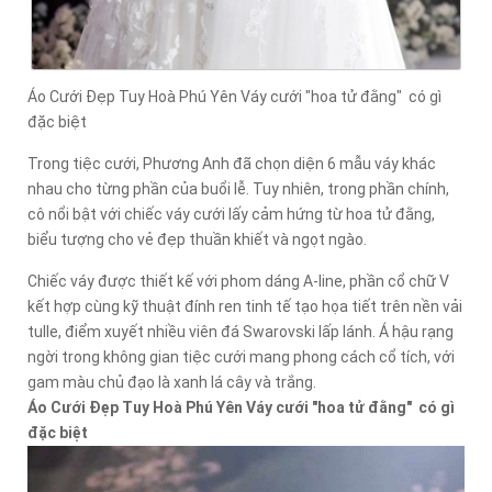
Áo Cưới Đẹp Tuy Hoà Phú Yên Váy cưới "hoa tử đằng" có gì
đặc biệt
Trong tiệc cưới, Phương Anh đã chọn diện 6 mẫu váy khác
nhau cho từng phần của buổi lễ. Tuy nhiên, trong phần chính,
cô nổi bật với chiếc váy cưới lấy cảm hứng từ hoa tử đằng,
biểu tượng cho vẻ đẹp thuần khiết và ngọt ngào.
Chiếc váy được thiết kế với phom dáng A-line, phần cổ chữ V
kết hợp cùng kỹ thuật đính ren tinh tế tạo họa tiết trên nền vải
tulle, điểm xuyết nhiều viên đá Swarovski lấp lánh. Á hậu rạng
ngời trong không gian tiệc cưới mang phong cách cổ tích, với
gam màu chủ đạo là xanh lá cây và trắng.
Áo Cưới Đẹp Tuy Hoà Phú Yên Váy cưới "hoa tử đằng" có gì
đặc biệt