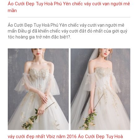
Áo Cưới Đẹp Tuy Hoà Phú Yên chiếc váy cưới vạn người mê
mần
Áo Cưới Đẹp Tuy Hoà Phú Yên chiếc váy cưới vạn người mê
mẩn Điều gì đã khiến chiếc váy cưới đắt đỏ nhất của giới quý
tộc hoàng gia trở nên đặc biệt?.
váy cưới đẹp nhất Vbiz năm 2016 Áo Cưới Đẹp Tuy Hoà