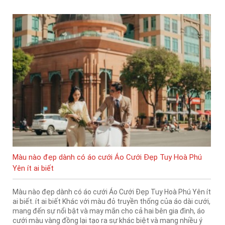
Màu nào đẹp dành có áo cưới Áo Cưới Đẹp Tuy Hoà Phú
Yên ít ai biết
Màu nào đẹp dành có áo cưới Áo Cưới Đẹp Tuy Hoà Phú Yên ít
ai biết. ít ai biết Khác với màu đỏ truyền thống của áo dài cưới,
mang đến sự nổi bật và may mắn cho cả hai bên gia đình, áo
cưới màu vàng đồng lại tạo ra sự khác biệt và mang nhiều ý