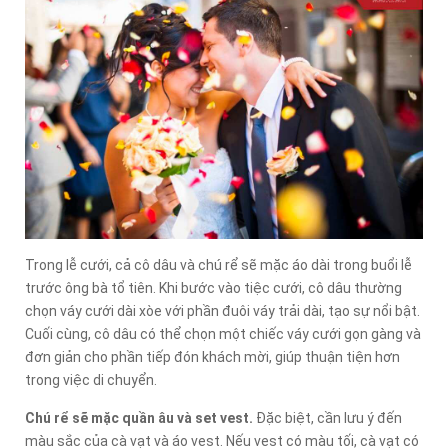
Trong lễ cưới, cả cô dâu và chú rể sẽ mặc áo dài trong buổi lễ
trước ông bà tổ tiên. Khi bước vào tiệc cưới, cô dâu thường
chọn váy cưới dài xòe với phần đuôi váy trải dài, tạo sự nổi bật.
Cuối cùng, cô dâu có thể chọn một chiếc váy cưới gọn gàng và
đơn giản cho phần tiếp đón khách mời, giúp thuận tiện hơn
trong việc di chuyển.
Chú rể sẽ mặc quần âu và set vest.
Đặc biệt, cần lưu ý đến
màu sắc của cà vạt và áo vest. Nếu vest có màu tối, cà vạt có