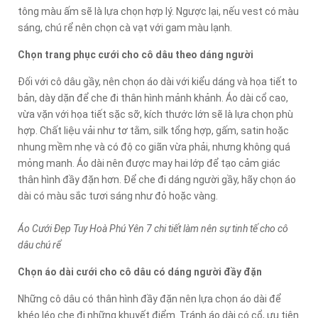
tông màu ấm sẽ là lựa chọn hợp lý. Ngược lại, nếu vest có màu
sáng, chú rể nên chọn cà vạt với gam màu lạnh.
Chọn trang phục cưới cho cô dâu theo dáng người
Đối với cô dâu gầy, nên chọn áo dài với kiểu dáng và họa tiết to
bản, dày dặn để che đi thân hình mảnh khảnh. Áo dài cổ cao,
vừa vặn với họa tiết sặc sỡ, kích thước lớn sẽ là lựa chọn phù
hợp. Chất liệu vải như tơ tằm, silk tổng hợp, gấm, satin hoặc
nhung mềm nhẹ và có độ co giãn vừa phải, nhưng không quá
mỏng manh. Áo dài nên được may hai lớp để tạo cảm giác
thân hình đầy đặn hơn. Để che đi dáng người gầy, hãy chọn áo
dài có màu sắc tươi sáng như đỏ hoặc vàng.
Áo Cưới Đẹp Tuy Hoà Phú Yên 7 chi tiết làm nên sự tinh tế cho cô
dâu chú rể
Chọn áo dài cưới cho cô dâu có dáng người đầy đặn
Những cô dâu có thân hình đầy đặn nên lựa chọn áo dài để
khéo léo che đi những khuyết điểm. Tránh áo dài có cổ, ưu tiên