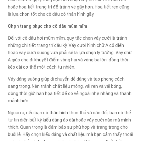
hoặc họa tiết trang trí để tránh vẻ gầy hơn. Họa tiết ren cũng
là lựa chọn tốt cho cô dâu có thân hình gầy.
Chọn trang phục cho cô dâu mũm mĩm
Đối với cô dâu hơi mũm mĩm, quy tắc chọn váy cưới là tránh
những chi tiết trang trí cầu kỳ. Váy cưới hình chữ A cổ điển
hoặc váy cưới suông vừa phải sẽ là lựa chọn lý tưởng. Váy chữ
A giúp che đi khuyết điểm vòng hai và vòng ba lớn, đồng thời
kéo dài cơ thể một cách tự nhiên.
Váy dáng suông giúp di chuyển dễ dàng và tạo phong cách
sang trọng. Nên tránh chất liệu mỏng, vải ren và vải bóng,
đồng thời giới hạn họa tiết để có vẻ ngoài nhẹ nhàng và thanh
mảnh hơn.
Ngoài ra, nếu bạn có thân hình thon thả và cân đối, bạn có thể
tự tin diện bất kỳ kiểu dáng áo dài hoặc váy cưới nào mà mình
thích. Quan trọng là đảm bảo sự phù hợp và trang trọng cho
buổi lễ. Hãy chọn kiểu dáng và chất liệu mà bạn cảm thấy thoải