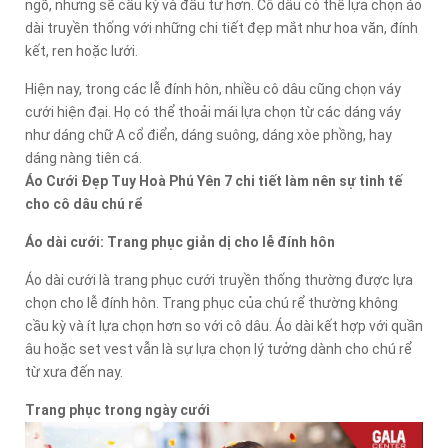
ngõ, nhưng sẽ cầu kỳ và đầu tư hơn. Cô dâu có thể lựa chọn áo
dài truyền thống với những chi tiết đẹp mắt như hoa văn, đính
kết, ren hoặc lưới.
Hiện nay, trong các lễ đính hôn, nhiều cô dâu cũng chọn váy
cưới hiện đại. Họ có thể thoải mái lựa chọn từ các dáng váy
như dáng chữ A cổ điển, dáng suông, dáng xòe phồng, hay
dáng nàng tiên cá.
Áo Cưới Đẹp Tuy Hoà Phú Yên 7 chi tiết làm nên sự tinh tế
cho cô dâu chú rể
Áo dài cưới: Trang phục giản dị cho lễ đính hôn
Áo dài cưới là trang phục cưới truyền thống thường được lựa
chọn cho lễ đính hôn. Trang phục của chú rể thường không
cầu kỳ và ít lựa chọn hơn so với cô dâu. Áo dài kết hợp với quần
âu hoặc set vest vẫn là sự lựa chọn lý tưởng dành cho chú rể
từ xưa đến nay.
Trang phục trong ngày cưới