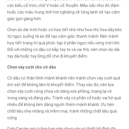
các kiểu cổ tròn, chữ V hoặc cổ thuyền. Màu sắc như đỏ đậm
hoặc các màu trung tính hơi nghiêng về tông lạnh sẽ tạo cảm
giác gọn gàng hơn.
Chọn áo dài trơn hoặc có họa tiết nhỏ như hoa nhí, hoa dây kéo
từ ngực xuống tà áo để tạo cảm giác thanh mảnh. Nên tránh
họa tiết trang trí quá phức tạp ở phần ngực nếu vòng một lớn.
Đối với những cô dâu có bắp tay to và vai thô, nên chọn áo dài
tay dài hoặc tay lửng để che đi khuyết điểm.
Chọn váy cưới cho cô dâu
Cô dâu có thân hình mảnh khảnh nên tránh chọn váy cưới quá
ôm sát để không làm lộ khuyết điểm. Thay vào đó, nên lựa
chọn váy cưới công chúa với dáng xòe phồng, mang lại vẻ
trong sáng và đáng yêu. Tránh váy có phần cổ hoặc vai hở quá
nhiều để không làm dáng người thêm mảnh khảnh. Ưu tiên
chất liệu nhẹ nhàng và mềm mại, tránh những chất liệu quá
cứng.
Gala Center gợi ý rằng bạn nên chọn váy có thiết kế đính đá