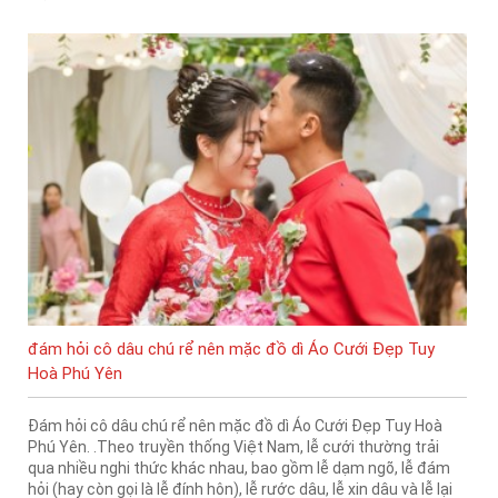
đám hỏi cô dâu chú rể nên mặc đồ dì Áo Cưới Đẹp Tuy
Hoà Phú Yên
Đám hỏi cô dâu chú rể nên mặc đồ dì Áo Cưới Đẹp Tuy Hoà
Phú Yên. .Theo truyền thống Việt Nam, lễ cưới thường trải
qua nhiều nghi thức khác nhau, bao gồm lễ dạm ngõ, lễ đám
hỏi (hay còn gọi là lễ đính hôn), lễ rước dâu, lễ xin dâu và lễ lại