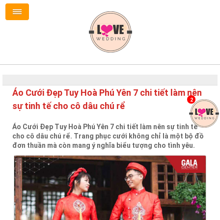
Áo Cưới Đẹp Tuy Hoà Phú Yên 7 chi tiết làm nên
2
sự tinh tế cho cô dâu chú rể
Áo Cưới Đẹp Tuy Hoà Phú Yên 7 chi tiết làm nên sự tinh tế
cho cô dâu chú rể. Trang phục cưới không chỉ là một bộ đồ
đơn thuần mà còn mang ý nghĩa biểu tượng cho tình yêu.