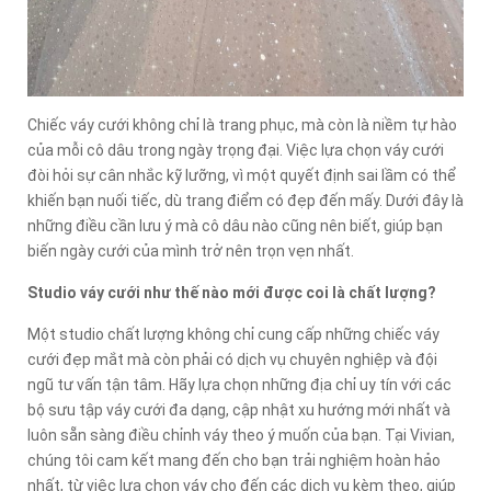
Chiếc váy cưới không chỉ là trang phục, mà còn là niềm tự hào
của mỗi cô dâu trong ngày trọng đại. Việc lựa chọn váy cưới
đòi hỏi sự cân nhắc kỹ lưỡng, vì một quyết định sai lầm có thể
khiến bạn nuối tiếc, dù trang điểm có đẹp đến mấy. Dưới đây là
những điều cần lưu ý mà cô dâu nào cũng nên biết, giúp bạn
biến ngày cưới của mình trở nên trọn vẹn nhất.
Studio váy cưới như thế nào mới được coi là chất lượng?
Một studio chất lượng không chỉ cung cấp những chiếc váy
cưới đẹp mắt mà còn phải có dịch vụ chuyên nghiệp và đội
ngũ tư vấn tận tâm. Hãy lựa chọn những địa chỉ uy tín với các
bộ sưu tập váy cưới đa dạng, cập nhật xu hướng mới nhất và
luôn sẵn sàng điều chỉnh váy theo ý muốn của bạn. Tại Vivian,
chúng tôi cam kết mang đến cho bạn trải nghiệm hoàn hảo
nhất, từ việc lựa chọn váy cho đến các dịch vụ kèm theo, giúp