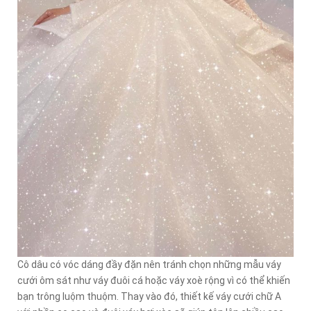
Cô dâu có vóc dáng đầy đặn nên tránh chọn những mẫu váy
cưới ôm sát như váy đuôi cá hoặc váy xoè rộng vì có thể khiến
bạn trông luộm thuộm. Thay vào đó, thiết kế váy cưới chữ A