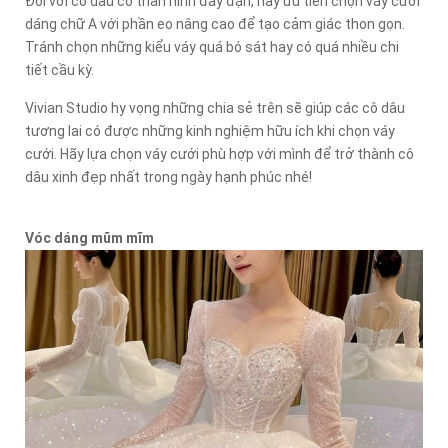
Đối với cô dâu có thân hình đầy đặn, hãy ưu tiên chọn váy cưới
dáng chữ A với phần eo nâng cao để tạo cảm giác thon gọn.
Tránh chọn những kiểu váy quá bó sát hay có quá nhiều chi
tiết cầu kỳ.
Vivian Studio hy vọng những chia sẻ trên sẽ giúp các cô dâu
tương lai có được những kinh nghiệm hữu ích khi chọn váy
cưới. Hãy lựa chọn váy cưới phù hợp với mình để trở thành cô
dâu xinh đẹp nhất trong ngày hạnh phúc nhé!
Vóc dáng mũm mĩm