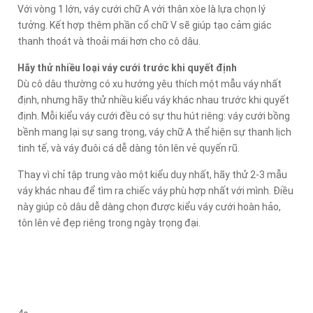
Với vòng 1 lớn, váy cưới chữ A với thân xòe là lựa chọn lý
tưởng. Kết hợp thêm phần cổ chữ V sẽ giúp tạo cảm giác
thanh thoát và thoải mái hơn cho cô dâu.
Hãy thử nhiều loại váy cưới trước khi quyết định
Dù cô dâu thường có xu hướng yêu thích một mẫu váy nhất
định, nhưng hãy thử nhiều kiểu váy khác nhau trước khi quyết
định. Mỗi kiểu váy cưới đều có sự thu hút riêng: váy cưới bồng
bềnh mang lại sự sang trọng, váy chữ A thể hiện sự thanh lịch
tinh tế, và váy đuôi cá dễ dàng tôn lên vẻ quyến rũ.
Thay vì chỉ tập trung vào một kiểu duy nhất, hãy thử 2-3 mẫu
váy khác nhau để tìm ra chiếc váy phù hợp nhất với mình. Điều
này giúp cô dâu dễ dàng chọn được kiểu váy cưới hoàn hảo,
tôn lên vẻ đẹp riêng trong ngày trọng đại.