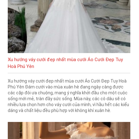
Xu hướng váy cưới đẹp nhất mùa cưới Áo Cưới Đẹp Tuy
Hoà Phú Yên
Xu hướng váy cưới đẹp nhất mùa cưới Áo Cưới Đẹp Tuy Hoà
Phú Yên Đám cưới vào mùa xuân hè đang ngày càng được
các cặp đôi ưa chuộng, mang ý nghĩa khởi đầu cho một cuộc
sống mới mẻ, tràn đầy sức sống. Mùa này, các cô dâu sẽ có
nhiều lựa chọn hơn cho váy cưới của mình, vì hầu hết các kiểu
dáng và chất liệu đều phù hợp với không khí xuân hè.