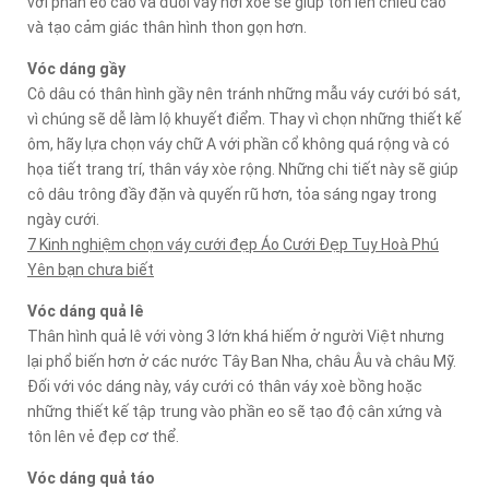
với phần eo cao và đuôi váy hơi xòe sẽ giúp tôn lên chiều cao
và tạo cảm giác thân hình thon gọn hơn.
Vóc dáng gầy
Cô dâu có thân hình gầy nên tránh những mẫu váy cưới bó sát,
vì chúng sẽ dễ làm lộ khuyết điểm. Thay vì chọn những thiết kế
ôm, hãy lựa chọn váy chữ A với phần cổ không quá rộng và có
họa tiết trang trí, thân váy xòe rộng. Những chi tiết này sẽ giúp
cô dâu trông đầy đặn và quyến rũ hơn, tỏa sáng ngay trong
ngày cưới.
7 Kinh nghiệm chọn váy cưới đẹp Áo Cưới Đẹp Tuy Hoà Phú
Yên bạn chưa biết
Vóc dáng quả lê
Thân hình quả lê với vòng 3 lớn khá hiếm ở người Việt nhưng
lại phổ biến hơn ở các nước Tây Ban Nha, châu Âu và châu Mỹ.
Đối với vóc dáng này, váy cưới có thân váy xoè bồng hoặc
những thiết kế tập trung vào phần eo sẽ tạo độ cân xứng và
tôn lên vẻ đẹp cơ thể.
Vóc dáng quả táo