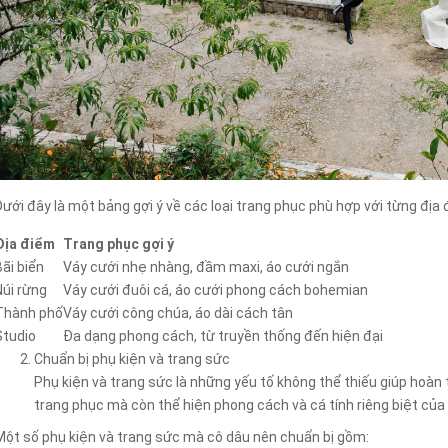
Dưới đây là một bảng gợi ý về các loại trang phục phù hợp với từng địa
Địa điểm
Trang phục gợi ý
Bãi biển
Váy cưới nhẹ nhàng, đầm maxi, áo cưới ngắn
Núi rừng
Váy cưới đuôi cá, áo cưới phong cách bohemian
Thành phố
Váy cưới công chúa, áo dài cách tân
Studio
Đa dạng phong cách, từ truyền thống đến hiện đại
Chuẩn bị phụ kiện và trang sức
Phụ kiện và trang sức là những yếu tố không thể thiếu giúp hoàn
trang phục mà còn thể hiện phong cách và cá tính riêng biệt của
Một số phụ kiện và trang sức mà cô dâu nên chuẩn bị gồm: