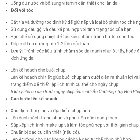
Uống đủ nước và bổ sung vitamin cần thiết cho làn da.
Đối với tóc:
Cắt tỉa và dưỡng tóc định kỳ để giữ nếp và loại bỏ phần tóc chẻ n
Sử dụng dầu gội và dầu xả phù hợp với tình trạng tóc của bạn.
Hạn chế sử dụng nhiệt để tạo kiểu, nhằm tránh hư tổn cho tóc.
Đắp mặt nạ dưỡng tóc 1-2 lần mỗi tuần.
Lưu ý:
Tránh các liệu trình chăm sóc da mạnh như lột tẩy, hoặc 
kích ứng da.
Lên kế hoạch cho buổi chụp
Lên kế hoạch chi tiết giúp buổi chụp ảnh cưới diễn ra thuận lợi và
trang điểm để thiết lập lịch trình cụ thể cho ngày chụp.
6 lưu ý cho cô dâu trước ngày chụp ảnh cưới Áo Cưới Đẹp Tuy Hoà Ph
Các bước lên kế hoạch:
Xác định thời gian và địa điểm chụp ảnh.
Lên danh sách trang phục và phụ kiện cần mang theo.
Sắp xếp lịch trình make-up và làm tóc phù hợp với thời gian chụp.
Chuẩn bị đạo cụ cần thiết (nếu có).
Lên ý tưởng cho các khung cảnh và các tư thế chụp phù hợp.