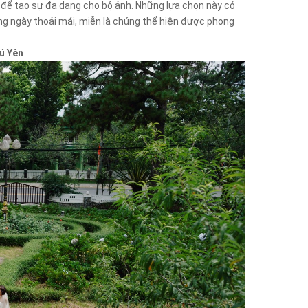
 để tạo sự đa dạng cho bộ ảnh. Những lựa chọn này có
ờng ngày thoải mái, miễn là chúng thể hiện được phong
ú Yên