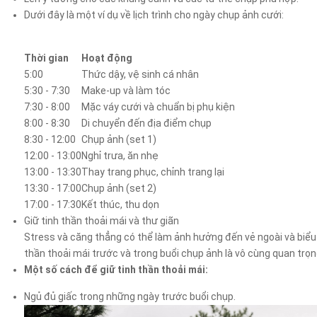
Dưới đây là một ví dụ về lịch trình cho ngày chụp ảnh cưới:
Thời gian
Hoạt động
5:00
Thức dậy, vệ sinh cá nhân
5:30 - 7:30
Make-up và làm tóc
7:30 - 8:00
Mặc váy cưới và chuẩn bị phụ kiện
8:00 - 8:30
Di chuyển đến địa điểm chụp
8:30 - 12:00
Chụp ảnh (set 1)
12:00 - 13:00
Nghỉ trưa, ăn nhẹ
13:00 - 13:30
Thay trang phục, chỉnh trang lại
13:30 - 17:00
Chụp ảnh (set 2)
17:00 - 17:30
Kết thúc, thu dọn
Giữ tinh thần thoải mái và thư giãn
Stress và căng thẳng có thể làm ảnh hưởng đến vẻ ngoài và biểu c
thần thoải mái trước và trong buổi chụp ảnh là vô cùng quan trọn
Một số cách để giữ tinh thần thoải mái:
Ngủ đủ giấc trong những ngày trước buổi chụp.