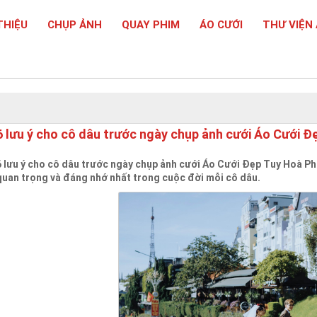
THIỆU
CHỤP ẢNH
QUAY PHIM
ÁO CƯỚI
THƯ VIỆN
6 lưu ý cho cô dâu trước ngày chụp ảnh cưới Áo Cưới Đ
6 lưu ý cho cô dâu trước ngày chụp ảnh cưới Áo Cưới Đẹp Tuy Hoà P
quan trọng và đáng nhớ nhất trong cuộc đời mỗi cô dâu.