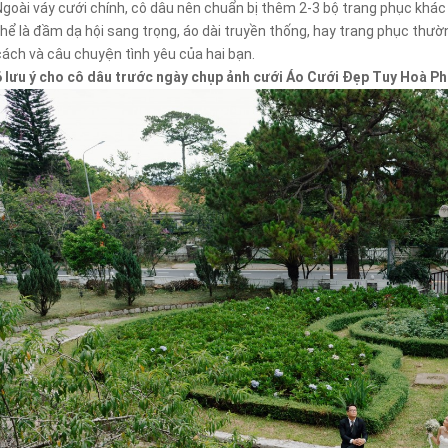
Ngoài váy cưới chính, cô dâu nên chuẩn bị thêm 2-3 bộ trang phục khác
thể là đầm dạ hội sang trọng, áo dài truyền thống, hay trang phục thư
cách và câu chuyện tình yêu của hai bạn.
6 lưu ý cho cô dâu trước ngày chụp ảnh cưới Áo Cưới Đẹp Tuy Hoà Ph