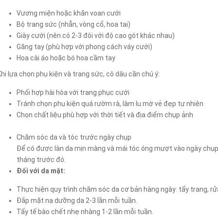
Vương miện hoặc khăn voan cưới
Bộ trang sức (nhẫn, vòng cổ, hoa tai)
Giày cưới (nên có 2-3 đôi với độ cao gót khác nhau)
Găng tay (phù hợp với phong cách váy cưới)
Hoa cài áo hoặc bó hoa cầm tay
Khi lựa chọn phụ kiện và trang sức, cô dâu cần chú ý:
Phối hợp hài hòa với trang phục cưới
Tránh chọn phụ kiện quá rườm rà, làm lu mờ vẻ đẹp tự nhiên
Chọn chất liệu phù hợp với thời tiết và địa điểm chụp ảnh
Chăm sóc da và tóc trước ngày chụp
Để có được làn da mịn màng và mái tóc óng mượt vào ngày chụp 
tháng trước đó.
Đối với da mặt:
Thực hiện quy trình chăm sóc da cơ bản hàng ngày: tẩy trang, r
Đắp mặt nạ dưỡng da 2-3 lần mỗi tuần.
Tẩy tế bào chết nhẹ nhàng 1-2 lần mỗi tuần.