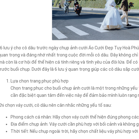
6 lưu ý cho cô dâu trước ngày chụp ảnh cưới Áo Cưới Đẹp Tuy Hoà Ph
quan trọng và đáng nhớ nhất trong cuộc đời mỗi cô dâu. Đây không chỉ l
mà còn là cơ hội để thể hiện cá tính riêng và tình yêu của đôi lứa. Để 
trước buổi chụp. Dưới đây là 6 lưu ý quan trọng giúp các cô dâu sắp cư
Lựa chọn trang phục phù hợp
Chọn trang phục cho buổi chụp ảnh cưới là một trong những yếu 
cần đặc biệt quan tâm đến việc này để đảm bảo mình luôn rạng ng
Khi chọn váy cưới, cô dâu nên cân nhắc những yếu tố sau:
Phong cách cá nhân: Hãy chọn váy cưới thể hiện đúng phong cá
Địa điểm chụp ảnh: Váy cưới cần phù hợp với bối cảnh và không g
Thời tiết: Nếu chụp ngoài trời, hãy chọn chất liệu váy phù hợp với 