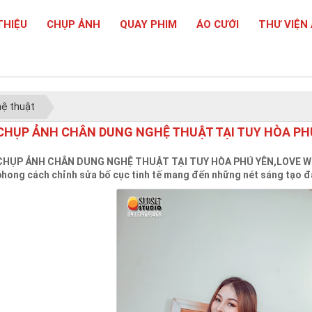
THIỆU
CHỤP ẢNH
QUAY PHIM
ÁO CƯỚI
THƯ VIỆN
hệ thuật
CHỤP ẢNH CHÂN DUNG NGHỆ THUẬT TẠI TUY HÒA PH
CHỤP ẢNH CHÂN DUNG NGHỆ THUẬT TẠI TUY HÒA PHÚ YÊN,LOVE WEDDI
phong cách chỉnh sửa bố cục tinh tế mang đến những nét sáng tạo đậ