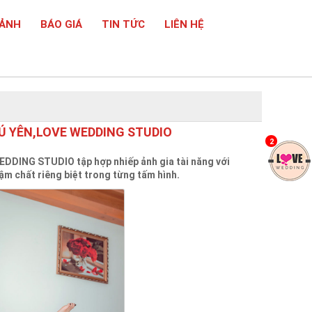
 ẢNH
BÁO GIÁ
TIN TỨC
LIÊN HỆ
Ú YÊN,LOVE WEDDING STUDIO
2
NG STUDIO tập hợp nhiếp ảnh gia tài năng với
m chất riêng biệt trong từng tấm hình.