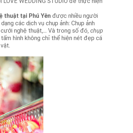
với LOVE WEDDING STUDIO để thực hiện
 thuật tại Phú Yên
được nhiều người
 dạng các dịch vụ chụp ảnh: Chụp ảnh
 cưới nghệ thuật,... Và trong số đó,
chụp
 tấm hình không chỉ thể hiện nét đẹp cá
vật.