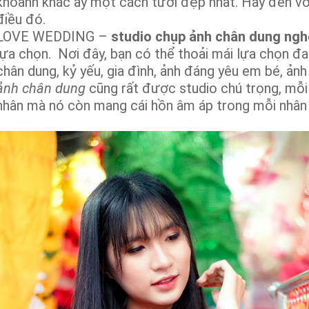
khoảnh khắc ấy một cách tươi đẹp nhất. Hãy đến 
điều đó.
LOVE WEDDING –
studio chụp ảnh chân dung nghệ
lựa chọn. Nơi đây, bạn có thể thoải mái lựa chọn đa
chân dung, kỷ yếu, gia đình, ảnh đáng yêu em bé, ảnh
ảnh chân dung
cũng rất được studio chú trọng, mỗi
nhân mà nó còn mang cái hồn âm áp trong mỗi nhân 