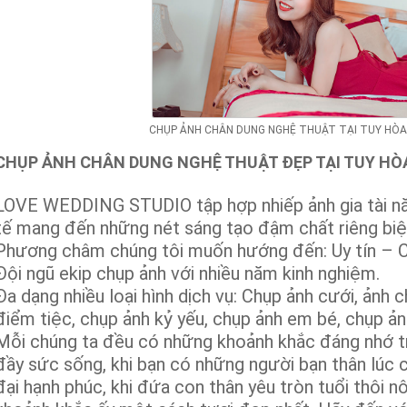
CHỤP ẢNH CHÂN DUNG NGHỆ THUẬT TẠI TUY HÒA
CHỤP ẢNH CHÂN DUNG NGHỆ THUẬT ĐẸP TẠI TUY HÒ
LOVE WEDDING STUDIO tập hợp nhiếp ảnh gia tài nă
tế mang đến những nét sáng tạo đậm chất riêng biệ
Phương châm chúng tôi muốn hướng đến: Uy tín – Ch
Đội ngũ ekip chụp ảnh với nhiều năm kinh nghiệm.
Đa dạng nhiều loại hình dịch vụ: Chụp ảnh cưới, ảnh
điểm tiệc, chụp ảnh kỷ yếu, chụp ảnh em bé, chụp ản
Mỗi chúng ta đều có những khoảnh khắc đáng nhớ tro
đầy sức sống, khi bạn có những người bạn thân lúc c
đại hạnh phúc, khi đứa con thân yêu tròn tuổi thôi n